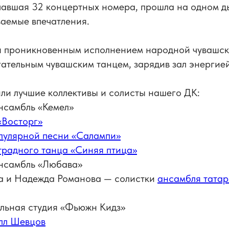
чавшая 32 концертных номера, прошла на одном д
аемые впечатления.
я проникновенным исполнением народной чувашск
ательным чувашским танцем, зарядив зал энергией
ли лучшие коллективы и солисты нашего ДК:
нсамбль «Кемел»
«Восторг»
пулярной песни «Салампи»
традного танца «Синяя птица»
нсамбль «Любава»
а и Надежда Романова — солистки
ансамбля татар
альная студия «Фьюжн Кидз»
лл Шевцов