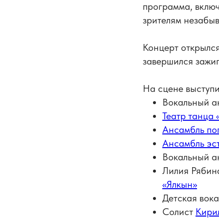
программа, вклю
зрителям незабыв
Концерт открылс
завершился зажиг
На сцене выступи
Вокальный а
Театр танца 
Ансамбль по
Ансамбль эс
Вокальный а
Лилия Рябин
«Ялкын»
Детская вок
Солист
Кири